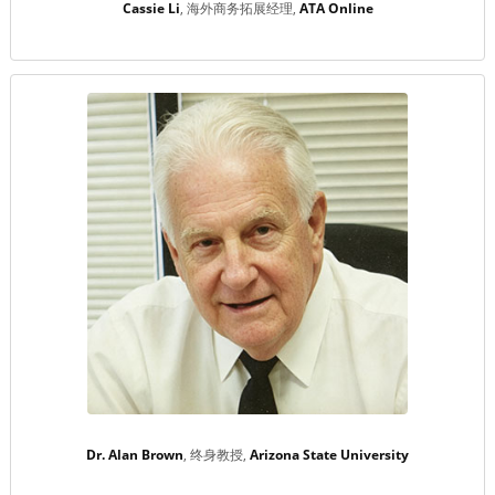
Cassie Li
海外商务拓展经理
ATA Online
Dr. Alan Brown
终身教授
Arizona State University