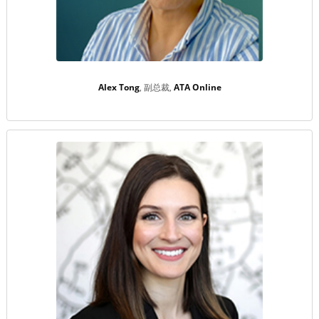
Alex Tong
副总裁
ATA Online