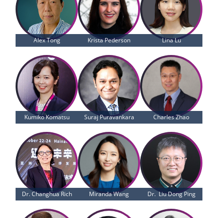
Alex Tong
Krista Pederson
Lina Lu
Kumiko Komatsu
Suraj Puravankara
Charles Zhao
Dr. Changhua Rich
Miranda Wang
Dr.  Liu Dong Ping