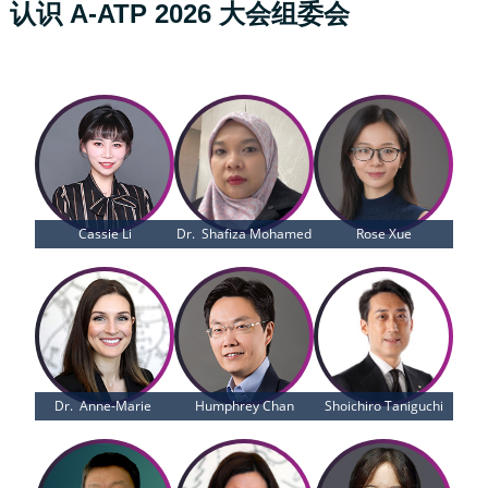
认识 A-ATP 2026 大会组委会
Cassie Li
Dr.  Shafiza Mohamed
Rose Xue
Dr.  Anne-Marie 
Humphrey Chan
Shoichiro Taniguchi
Paiement