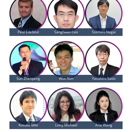
Paul Edelblut
Sanghwan Lee
Soichiro Nagai
Sun Zhenpeng
Won Kim
Yasuhiro Saito
Kosuke Miki
Lincy Michael
Aria Wang