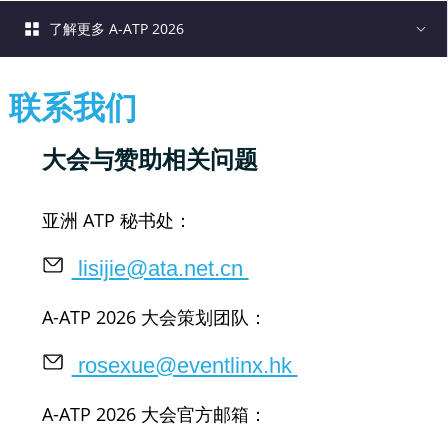
了解更多 A-ATP 2026
联系我们
大会与赞助相关问题
亚洲 ATP 秘书处：
 lisijie@ata.net.cn 
A-ATP 2026 大会策划团队：
 rosexue@eventlinx.hk 
A-ATP 2026 大会官方邮箱：