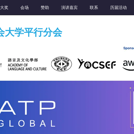
大奖
会场
赞助
演讲嘉宾
联系
历届活动
浸会大学平行分会